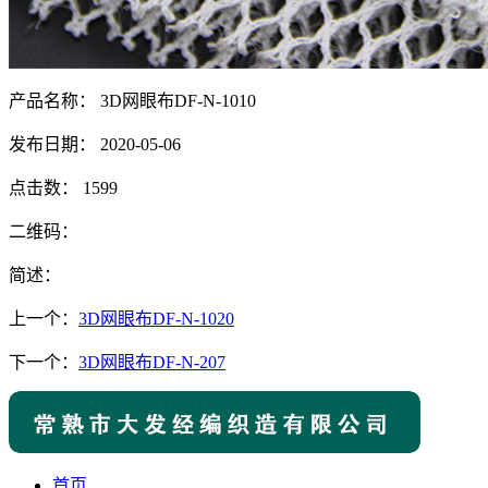
产品名称：
3D网眼布DF-N-1010
发布日期：
2020-05-06
点击数：
1599
二维码：
简述：
上一个：
3D网眼布DF-N-1020
下一个：
3D网眼布DF-N-207
首页