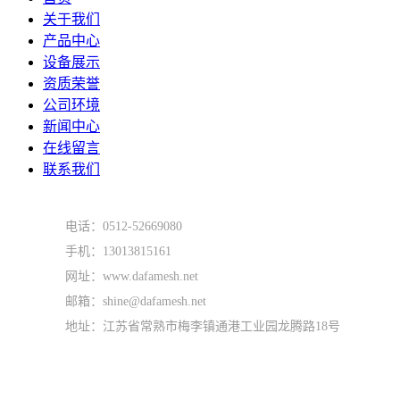
关于我们
产品中心
设备展示
资质荣誉
公司环境
新闻中心
在线留言
联系我们
电话：0512-52669080
手机：13013815161
网址：www.dafamesh.net
邮箱：shine@dafamesh.net
地址：江苏省常熟市梅李镇通港工业园龙腾路18号
常熟市大